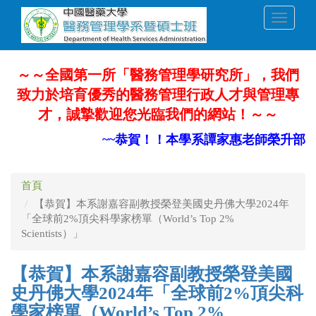
移
Toggle
至
navigati
主
內
容
～～全國第一所「醫務管理學研究所」，我們
致力於培育優秀的醫務管理行政人才與管理專
才，誠摯歡迎您光臨我們的網站！～～
~~恭賀！！本學系譚家惠老師榮升部定副
首頁
【恭賀】本系謝嘉容副教授榮登美國史丹佛大學2024年
「全球前2%頂尖科學家榜單（World’s Top 2%
Scientists）」
【恭賀】本系謝嘉容副教授榮登美國
史丹佛大學2024年「全球前2%頂尖科
學家榜單（World’s Top 2%