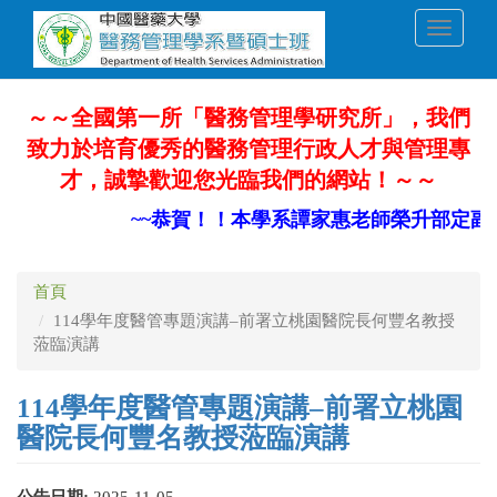
移
Toggle
至
navigati
主
內
容
～～全國第一所「醫務管理學研究所」，我們
致力於培育優秀的醫務管理行政人才與管理專
才，誠摯歡迎您光臨我們的網站！～～
~~恭賀！！本學系譚家惠老師榮升部定副教授
首頁
114學年度醫管專題演講–前署立桃園醫院長何豐名教授
蒞臨演講
114學年度醫管專題演講–前署立桃園
醫院長何豐名教授蒞臨演講
公告日期:
2025-11-05