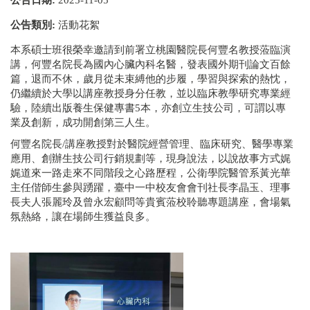
公告類別:
活動花絮
本系碩士班很榮幸邀請到前署立桃園醫院長何豐名教授蒞臨演
講，何豐名院長為國內心臟內科名醫，發表國外期刊論文百餘
篇，退而不休，歲月從未束縛他的步履，學習與探索的熱忱，
仍繼續於大學以講座教授身分任教，並以臨床教學研究專業經
驗，陸續出版養生保健專書5本，亦創立生技公司，可謂以專
業及創新，成功開創第三人生。
何豐名院長/講座教授對於醫院經營管理、臨床研究、醫學專業
應用、創辦生技公司行銷規劃等，現身說法，以說故事方式娓
娓道來一路走來不同階段之心路歷程，公衛學院醫管系黃光華
主任偕師生參與踴躍，臺中一中校友會會刊社長李晶玉、理事
長夫人張麗玲及曾永宏顧問等貴賓蒞校聆聽專題講座，會場氣
氛熱絡，讓在場師生獲益良多。