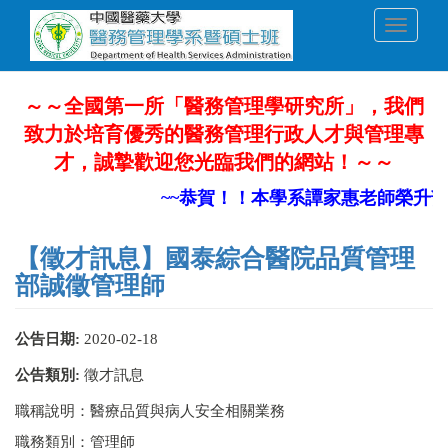
移
Toggle
至
navigati
主
內
容
～～全國第一所「醫務管理學研究所」，我們
致力於培育優秀的醫務管理行政人才與管理專
才，誠摯歡迎您光臨我們的網站！～～
~~恭賀！！本學系譚家惠老師榮升部
【徵才訊息】國泰綜合醫院品質管理
部誠徵管理師
公告日期:
2020-02-18
公告類別:
徵才訊息
職稱說明：醫療品質與病人安全相關業務
職務類別：管理師