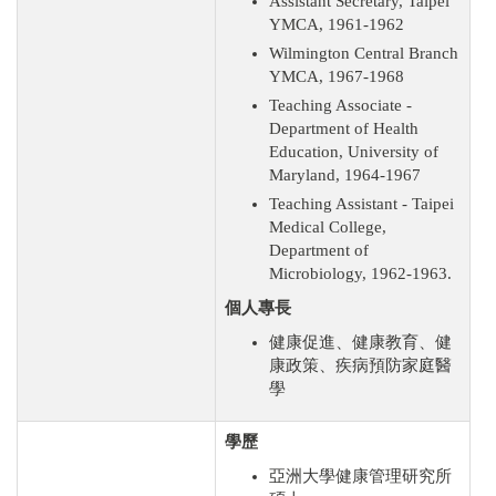
Assistant Secretary, Taipei
YMCA, 1961-1962
Wilmington Central Branch
YMCA, 1967-1968
Teaching Associate -
Department of Health
Education, University of
Maryland, 1964-1967
Teaching Assistant - Taipei
Medical College,
Department of
Microbiology, 1962-1963.
個人專長
健康促進、健康教育、健
康政策、疾病預防家庭醫
學
學歷
亞洲大學健康管理研究所