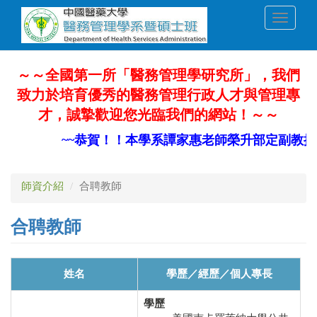
移
Toggle
至
navigati
主
內
容
～～全國第一所「醫務管理學研究所」，我們
致力於培育優秀的醫務管理行政人才與管理專
才，誠摯歡迎您光臨我們的網站！～～
~~恭賀！！本學系譚家惠老師榮升部定副教授~~
師資介紹
合聘教師
合聘教師
姓名
學歷／經歷／個人專長
學歷