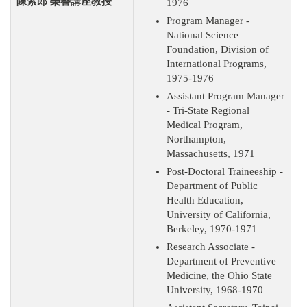
陳紫郎
榮譽講座教授
1976
Program Manager -
National Science
Foundation, Division of
International Programs,
1975-1976
Assistant Program Manager
- Tri-State Regional
Medical Program,
Northampton,
Massachusetts, 1971
Post-Doctoral Traineeship -
Department of Public
Health Education,
University of California,
Berkeley, 1970-1971
Research Associate -
Department of Preventive
Medicine, the Ohio State
University, 1968-1970