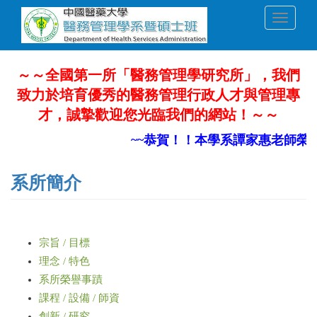
移
Toggle
至
navigati
主
內
容
～～全國第一所「醫務管理學研究所」，我們
致力於培育優秀的醫務管理行政人才與管理專
才，誠摯歡迎您光臨我們的網站！～～
~~恭賀！！本學系譚家惠老師榮升
系所簡介
宗旨 / 目標
理念 / 特色
系所榮譽事蹟
課程 / 設備 / 師資
創新 / 研究