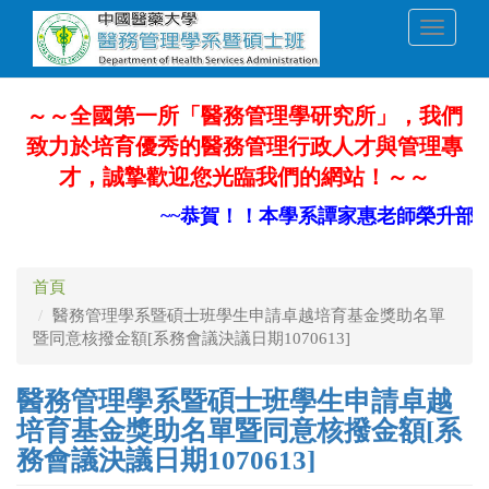
移
Toggle
至
navigati
主
內
容
～～全國第一所「醫務管理學研究所」，我們
致力於培育優秀的醫務管理行政人才與管理專
才，誠摯歡迎您光臨我們的網站！～～
~~恭賀！！本學系譚家惠老師榮升部定
首頁
醫務管理學系暨碩士班學生申請卓越培育基金獎助名單
暨同意核撥金額[系務會議決議日期1070613]
醫務管理學系暨碩士班學生申請卓越
培育基金獎助名單暨同意核撥金額[系
務會議決議日期1070613]