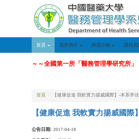
移
至
主
內
容
首頁
系所簡介
師資介紹
課程資
～～全國第一所「醫務管理學研究所」
首頁
【健康促進 我軟實力揚威國際】-本系李
【健康促進 我軟實力揚威國際
公告日期:
2017-04-18