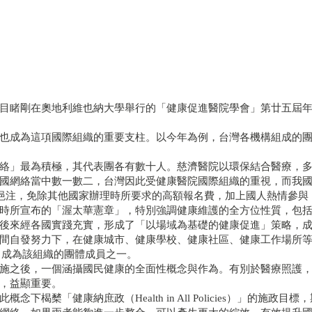
目睹剛在奧地利維也納大學舉行的「健康促進醫院學會」第廿五屆
也成為這項國際組織的重要支柱。以今年為例，台灣各機構組成的
絡」最為積極，其代表團各有數十人。慈濟醫院以環保結合醫療，
國網絡當中數一數二，台灣因此受健康醫院國際組織的重視，而我
挹注，免除其他國家辦理時所要求的高額報名費，加上國人熱情參與
時所宣布的「渥太華憲章」，特別強調健康維護的全方位性質，包
後來經各國實踐充實，形成了「以場域為基礎的健康促進」策略，
間自發努力下，在健康城市、健康學校、健康社區、健康工作場所
，成為該組織的團體成員之一。
施之後，一個涵攝國民健康的全面性概念與作為。有別於醫療照護
，益顯重要。
楬櫫「健康納庶政（Health in All Policies）」的施