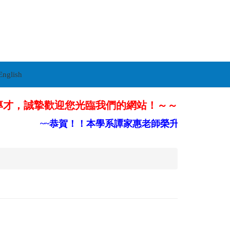
English
專才，誠摯歡迎您光臨我們的網站！～～
~~恭賀！！本學系譚家惠老師榮升部定副教授~~