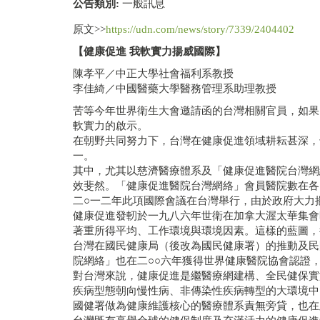
公告類別:
一般訊息
原文>>
https://udn.com/news/story/7339/2404402
【健康促進 我軟實力揚威國際】
陳孝平／中正大學社會福利系教授
李佳綺／中國醫藥大學醫務管理系助理教授
苦等今年世界衛生大會邀請函的台灣相關官員，如果
軟實力的啟示。
在朝野共同努力下，台灣在健康促進領域耕耘甚深，
一。
其中，尤其以慈濟醫療體系及「健康促進醫院台灣網
效斐然。「健康促進醫院台灣網絡」會員醫院數在各
二○一二年此項國際會議在台灣舉行，由於政府大力
健康促進發軔於一九八六年世衛在加拿大渥太華集會
著重所得平均、工作環境與環境因素。這樣的藍圖，
台灣在國民健康局（後改為國民健康署）的推動及民
院網絡」也在二○○六年獲得世界健康醫院協會認證
對台灣來說，健康促進是繼醫療網建構、全民健保實
疾病型態朝向慢性病、非傳染性疾病轉型的大環境中
國健署做為健康維護核心的醫療體系責無旁貸，也在此概念下