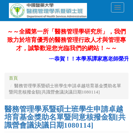
移
Toggle
至
navigati
主
內
容
～～全國第一所「醫務管理學研究所」，我們
致力於培育優秀的醫務管理行政人才與管理專
才，誠摯歡迎您光臨我們的網站！～～
~~恭賀！！本學系譚家惠老師榮升部
首頁
醫務管理學系暨碩士班學生申請卓越培育基金獎助名單
暨同意核撥金額[共識營會議決議日期1080114]
醫務管理學系暨碩士班學生申請卓越
培育基金獎助名單暨同意核撥金額[共
識營會議決議日期1080114]