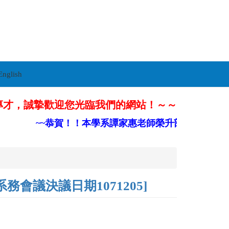
English
專才，誠摯歡迎您光臨我們的網站！～～
~~恭賀！！本學系譚家惠老師榮升部定副教授~~
議決議日期1071205]