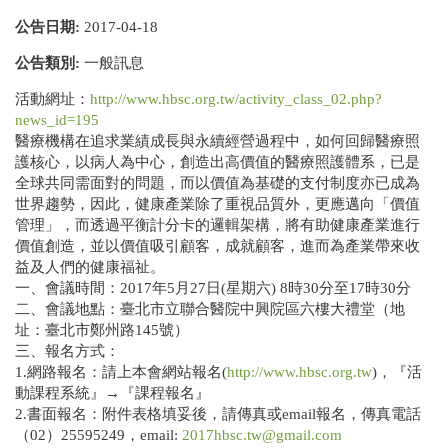
公告日期:
2017-04-18
公告類別:
一般訊息
活動網址：
http://www.hbsc.org.tw/activity_class_02.php?
news_id=195
醫療機構在追求業績成長與永續經營過程中，如何回歸醫療照
護核心，以病人為中心，創造出高價值的醫療照護體系，已是
全球共同需面對的問題，而以價值為基礎的支付制度亦已成為
世界趨勢，因此，健康產業除了重視品質外，更應邁向「價值
管理」，而透過平衡計分卡的邏輯架構，將有助健康產業進行
價值創造，並以價值吸引顧客，成就顧客，進而為產業帶來收
益及人們的健康福祉。
一、會議時間：2017年5月27日(星期六) 8時30分至17時30分
二、會議地點：臺北市立聯合醫院中興院區六樓大禮堂（地
址：臺北市鄭州路145號）
三、報名方式：
1.網路報名：請上本會網站報名(
http://www.hbsc.org.tw
)，『活
動課程系統』→『課程報名』
2.書面報名：附件表格填妥後，請傳真或email報名，傳真電話
（02）25595249，email:
2017hbsc.tw@gmail.com